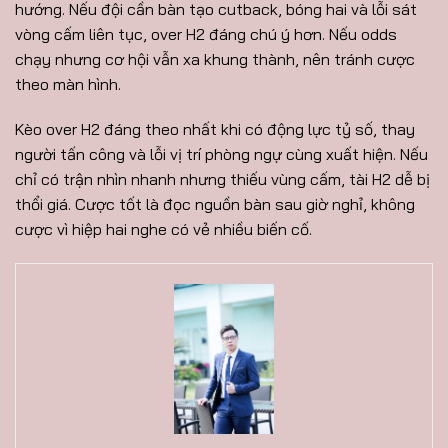
hướng. Nếu đội cần bàn tạo cutback, bóng hai và lỗi sát
vòng cấm liên tục, over H2 đáng chú ý hơn. Nếu odds
chạy nhưng cơ hội vẫn xa khung thành, nên tránh cược
theo màn hình.
Kèo over H2 đáng theo nhất khi có động lực tỷ số, thay
người tấn công và lỗi vị trí phòng ngự cùng xuất hiện. Nếu
chỉ có trận nhìn nhanh nhưng thiếu vùng cấm, tài H2 dễ bị
thổi giá. Cược tốt là đọc nguồn bàn sau giờ nghỉ, không
cược vì hiệp hai nghe có vẻ nhiều biến cố.