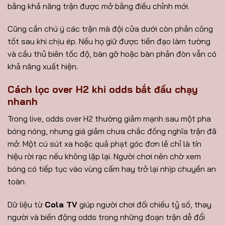
bằng khả năng trận được mở bằng điều chỉnh mới.
Cũng cần chú ý các trận mà đội cửa dưới còn phản công
tốt sau khi chịu ép. Nếu họ giữ được tiền đạo làm tường
và cầu thủ biên tốc độ, bàn gỡ hoặc bàn phản đòn vẫn có
khả năng xuất hiện.
Cách lọc over H2 khi odds bắt đầu chạy
nhanh
Trong live, odds over H2 thường giảm mạnh sau một pha
bóng nóng, nhưng giá giảm chưa chắc đồng nghĩa trận đã
mở. Một cú sút xa hoặc quả phạt góc đơn lẻ chỉ là tín
hiệu rời rạc nếu không lặp lại. Người chơi nên chờ xem
bóng có tiếp tục vào vùng cấm hay trở lại nhịp chuyền an
toàn.
Dữ liệu từ
Cola TV
giúp người chơi đối chiếu tỷ số, thay
người và biến động odds trong những đoạn trận dễ đổi