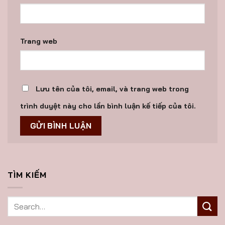
Trang web
Lưu tên của tôi, email, và trang web trong
trình duyệt này cho lần bình luận kế tiếp của tôi.
TÌM KIẾM