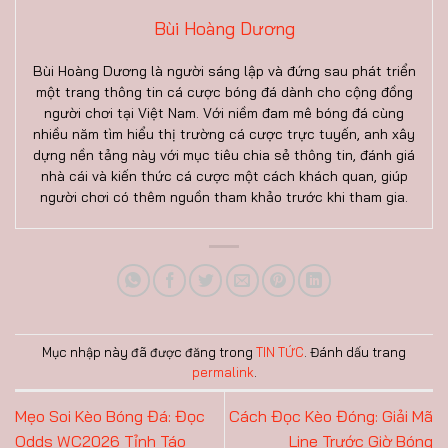
Bùi Hoàng Dương
Bùi Hoàng Dương là người sáng lập và đứng sau phát triển
một trang thông tin cá cược bóng đá dành cho cộng đồng
người chơi tại Việt Nam. Với niềm đam mê bóng đá cùng
nhiều năm tìm hiểu thị trường cá cược trực tuyến, anh xây
dựng nền tảng này với mục tiêu chia sẻ thông tin, đánh giá
nhà cái và kiến thức cá cược một cách khách quan, giúp
người chơi có thêm nguồn tham khảo trước khi tham gia.
Mục nhập này đã được đăng trong
TIN TỨC
. Đánh dấu trang
permalink
.
Mẹo Soi Kèo Bóng Đá: Đọc
Cách Đọc Kèo Đóng: Giải Mã
Odds WC2026 Tỉnh Táo
Line Trước Giờ Bóng