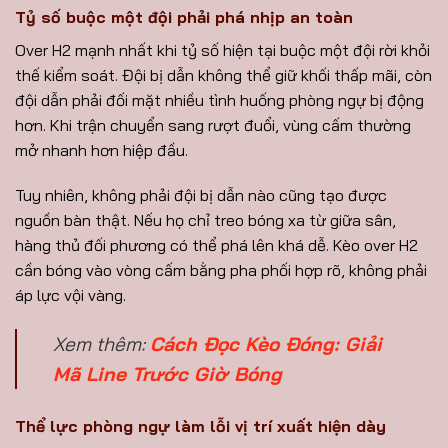
Tỷ số buộc một đội phải phá nhịp an toàn
Over H2 mạnh nhất khi tỷ số hiện tại buộc một đội rời khỏi
thế kiểm soát. Đội bị dẫn không thể giữ khối thấp mãi, còn
đội dẫn phải đối mặt nhiều tình huống phòng ngự bị động
hơn. Khi trận chuyển sang rượt đuổi, vùng cấm thường
mở nhanh hơn hiệp đầu.
Tuy nhiên, không phải đội bị dẫn nào cũng tạo được
nguồn bàn thật. Nếu họ chỉ treo bóng xa từ giữa sân,
hàng thủ đối phương có thể phá lên khá dễ. Kèo over H2
cần bóng vào vòng cấm bằng pha phối hợp rõ, không phải
áp lực vội vàng.
Xem thêm:
Cách Đọc Kèo Đóng: Giải
Mã Line Trước Giờ Bóng
Thể lực phòng ngự làm lỗi vị trí xuất hiện dày