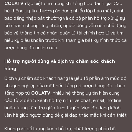
COLATV
đặc biệt chú trọng khi tổng hợp đánh giá. Các
hệ thống uy tín thường áp dụng nhiều lớp bảo mật, cảnh
báo đăng nhập bất thường và có bộ phận hỗ trợ xử lý sự
cố nhanh chóng. Tuy nhiên, người dùng vẫn nên chủ động
bảo vệ thông tin cá nhân, quản lý tài chính hợp lý và tìm
hiểu kỹ điều khoản trước khi tham gia bất kỳ hình thức cá
cược bóng đá online nào.
Hỗ trợ người dùng và dịch vụ chăm sóc khách
hàng
Dịch vụ chăm sóc khách hàng là yếu tố phản ánh mức độ
chuyên nghiệp của một nền tảng cá cược bóng đá. Theo
tổng hợp từ
COLATV
, nhiều hệ thống uy tín hiện cung
cấp từ 3 đến 5 kênh hỗ trợ như live chat, email, hotline
hoặc trung tâm trợ giúp trực tuyến. Việc đa dạng kênh
liên hệ giúp người dùng dễ giải đáp thắc mắc khi cần thiết.
Không chỉ số lượng kênh hỗ trợ, chất lượng phản hồi