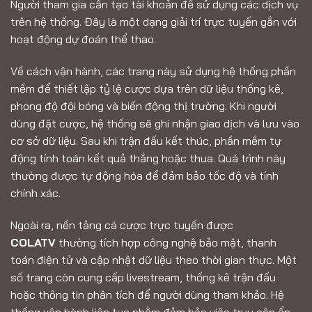
Người tham gia cần tạo tài khoản để sử dụng các dịch vụ
trên hệ thống. Đây là một dạng giải trí trực tuyến gắn với
hoạt động dự đoán thể thao.
Về cách vận hành, các trang này sử dụng hệ thống phần
mềm để thiết lập tỷ lệ cược dựa trên dữ liệu thống kê,
phong độ đội bóng và biến động thị trường. Khi người
dùng đặt cược, hệ thống sẽ ghi nhận giao dịch và lưu vào
cơ sở dữ liệu. Sau khi trận đấu kết thúc, phần mềm tự
động tính toán kết quả thắng hoặc thua. Quá trình này
thường được tự động hóa để đảm bảo tốc độ và tính
chính xác.
Ngoài ra, nền tảng cá cược trực tuyến được
COLATV
thường tích hợp công nghệ bảo mật, thanh
toán điện tử và cập nhật dữ liệu theo thời gian thực. Một
số trang còn cung cấp livestream, thống kê trận đấu
hoặc thông tin phân tích để người dùng tham khảo. Hệ
thống vận hành liên tục nhằm đảm bảo việc truy cập ổn