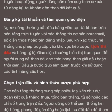
tuyến hoạt động, người dùng cần nắm quy trình cơ bản
từ đăng ký tài khoản đến theo dõi kết quả.
Đăng ký tài khoản và làm quen giao diện
Người dùng thường bắt đầu bằng việc tạo tài khoản trên
nền tảng trực tuyến với các thông tin cơ bản như email,
số điện thoại hoặc tên đăng nhập. Sau khi xác thực, hệ
thống cho phép truy cập vào khu vực kèo cược,
lịch thi
đấu
và bảng tỷ lệ. Giao diện thường hiển thị trực quan để
người dùng dễ theo dõi các trận bóng theo giải đấu hoặc
thời gian. Đây là bước giúp làm quen trước khi sử dụng
các tính năng sâu hơn.
Chọn trận đấu và hình thức cược phù hợp
Các nền tảng thường cung cấp nhiều loại kèo như dự
đoán kết quả thắng thua, tổng bàn thắng, tỷ số hoặc các
chỉ số trong trận đấu. Người dùng có thể xem thống kê
đội bóng, phong độ gần đây hoặc lịch sử đối đầu để tham