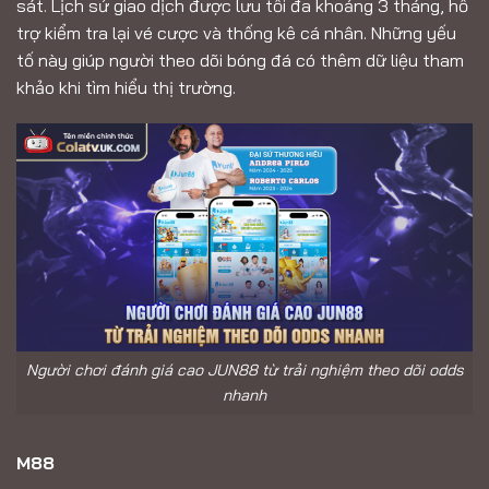
sát. Lịch sử giao dịch được lưu tối đa khoảng 3 tháng, hỗ
trợ kiểm tra lại vé cược và thống kê cá nhân. Những yếu
tố này giúp người theo dõi bóng đá có thêm dữ liệu tham
khảo khi tìm hiểu thị trường.
Người chơi đánh giá cao JUN88 từ trải nghiệm theo dõi odds
nhanh
M88