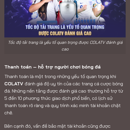
Tốc độ tải trang là yếu tố quan trọng được COLATV đánh giá
cao
Thanh toán – hỗ trợ người chơi bóng đá
Thanh toán là một trong những yếu tố quan trọng khi
COLATV
đánh giá độ uy tín của các trang cá cược bóng
đá. Những nền tảng được đánh giá cao thường hỗ trợ từ
5 đến 10 phương thức giao dịch phổ biến, có lịch sử
thanh toán rõ ràng và quy trình xác minh tài khoản chặt
chẽ.
Bên cạnh đó, vấn đề bảo mật tài khoản cũng được