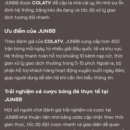
JUN88 được
COLATV
đề cập là nhà cái uy tín nhờ sự ổn
định hệ thống, bảng kèo đa dạng và tốc độ xử lý giao
dịch tương đối nhanh.
Ưu điểm của JUN88
Theo đánh giá của
COLATV
, JUN88 cung cấp hơn 400
trận bóng mỗi ngày từ nhiều giải đấu quốc tế và khu vực.
Hệ thống thanh toán hỗ trợ khoảng 10 kênh nạp rút, thời
gian xử lý giao dịch thường trong 5-15 phút. Ngoài ra, bộ
phận hỗ trợ khách hàng hoạt động xuyên suốt ngày đêm,
giúp người dùng dễ liên hệ khi cần tìm hiểu thông tin.
Trải nghiệm cá cược bóng đá thực tế tại
JUN88
Một số người chơi đánh giá trải nghiệm cá cược tại
JUN88 khá thuận tiện nhờ bảng odds cập nhật theo thời
gian thực, tốc độ đặt cược nhanh và giao diện dễ quan