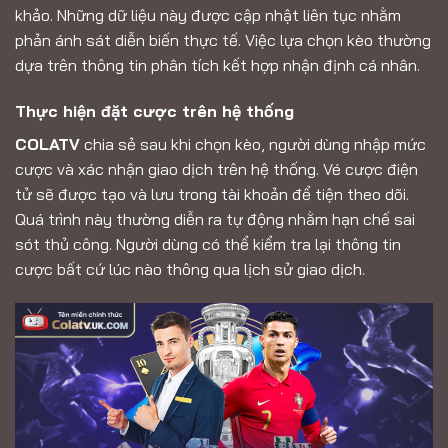
khảo. Những dữ liệu này được cập nhật liên tục nhằm
phản ánh sát diễn biến thực tế. Việc lựa chọn kèo thường
dựa trên thông tin phân tích kết hợp nhận định cá nhân.
Thực hiện đặt cược trên hệ thống
COLATV
chia sẻ sau khi chọn kèo, người dùng nhập mức
cược và xác nhận giao dịch trên hệ thống. Vé cược điện
tử sẽ được tạo và lưu trong tài khoản để tiện theo dõi.
Quá trình này thường diễn ra tự động nhằm hạn chế sai
sót thủ công. Người dùng có thể kiểm tra lại thông tin
cược bất cứ lúc nào thông qua lịch sử giao dịch.