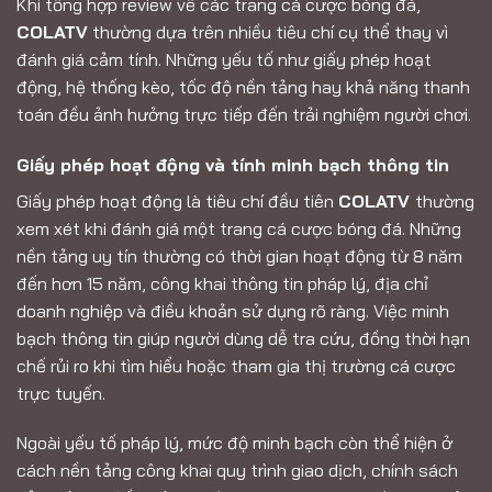
Khi tổng hợp review về các trang cá cược bóng đá,
COLATV
thường dựa trên nhiều tiêu chí cụ thể thay vì
đánh giá cảm tính. Những yếu tố như giấy phép hoạt
động, hệ thống kèo, tốc độ nền tảng hay khả năng thanh
toán đều ảnh hưởng trực tiếp đến trải nghiệm người chơi.
Giấy phép hoạt động và tính minh bạch thông tin
Giấy phép hoạt động là tiêu chí đầu tiên
COLATV
thường
xem xét khi đánh giá một trang cá cược bóng đá. Những
nền tảng uy tín thường có thời gian hoạt động từ 8 năm
đến hơn 15 năm, công khai thông tin pháp lý, địa chỉ
doanh nghiệp và điều khoản sử dụng rõ ràng. Việc minh
bạch thông tin giúp người dùng dễ tra cứu, đồng thời hạn
chế rủi ro khi tìm hiểu hoặc tham gia thị trường cá cược
trực tuyến.
Ngoài yếu tố pháp lý, mức độ minh bạch còn thể hiện ở
cách nền tảng công khai quy trình giao dịch, chính sách