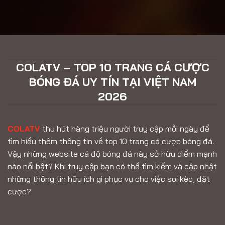
COLATV – TOP 10 TRANG CÁ CƯỢC
BÓNG ĐÁ UY TÍN TẠI VIỆT NAM
2026
COLATV
thu hút hàng triệu người truy cập mỗi ngày để
tìm hiểu thêm thông tin về top 10
trang cá cược bóng đá
.
Vậy những website cá độ bóng đá này sở hữu điểm mạnh
nào nổi bật? Khi truy cập bạn có thể tìm kiếm và cập nhật
những thông tin hữu ích gì phục vụ cho việc soi kèo, đặt
cược?