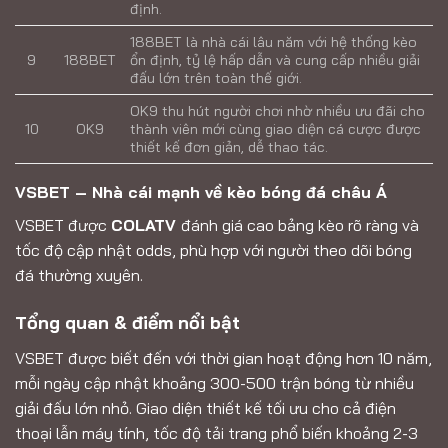
định.
188BET là nhà cái lâu năm với hệ thống kèo
9
188BET
ổn định, tỷ lệ hấp dẫn và cung cấp nhiều giải
đấu lớn trên toàn thế giới.
OK9 thu hút người chơi nhờ nhiều ưu đãi cho
10
OK9
thành viên mới cùng giao diện cá cược được
thiết kế đơn giản, dễ thao tác.
VSBET – Nhà cái mạnh về kèo bóng đá châu Á
VSBET được
COLATV
đánh giá cao bảng kèo rõ ràng và
tốc độ cập nhật odds, phù hợp với người theo dõi bóng
đá thường xuyên.
Tổng quan & điểm nổi bật
VSBET được biết đến với thời gian hoạt động hơn 10 năm,
mỗi ngày cập nhật khoảng 300-500 trận bóng từ nhiều
giải đấu lớn nhỏ. Giao diện thiết kế tối ưu cho cả điện
thoại lẫn máy tính, tốc độ tải trang phổ biến khoảng 2-3