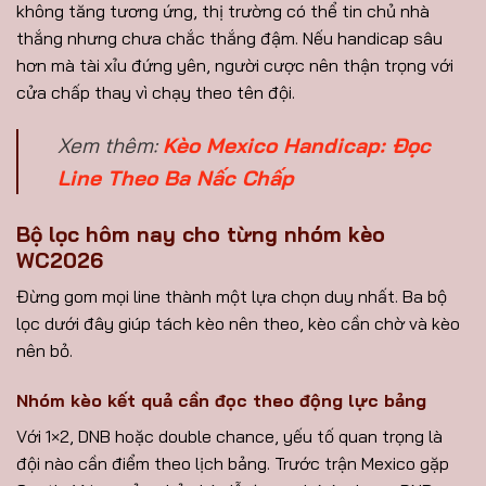
không tăng tương ứng, thị trường có thể tin chủ nhà
thắng nhưng chưa chắc thắng đậm. Nếu handicap sâu
hơn mà tài xỉu đứng yên, người cược nên thận trọng với
cửa chấp thay vì chạy theo tên đội.
Xem thêm:
Kèo Mexico Handicap: Đọc
Line Theo Ba Nấc Chấp
Bộ lọc hôm nay cho từng nhóm kèo
WC2026
Đừng gom mọi line thành một lựa chọn duy nhất. Ba bộ
lọc dưới đây giúp tách kèo nên theo, kèo cần chờ và kèo
nên bỏ.
Nhóm kèo kết quả cần đọc theo động lực bảng
Với 1×2, DNB hoặc double chance, yếu tố quan trọng là
đội nào cần điểm theo lịch bảng. Trước trận Mexico gặp