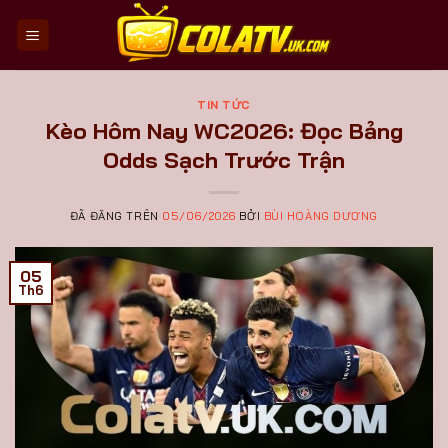
Chuyển
đến
nội
dung
TIN TỨC
Kèo Hôm Nay WC2026: Đọc Bảng
Odds Sạch Trước Trận
ĐÃ ĐĂNG TRÊN
05/06/2026
BỞI
BÙI HOÀNG DƯƠNG
05
Th6