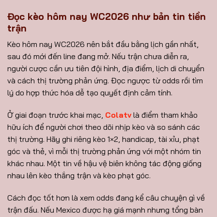
Đọc kèo hôm nay WC2026 như bản tin tiền
trận
Kèo hôm nay WC2026 nên bắt đầu bằng lịch gần nhất,
sau đó mới đến line đang mở. Nếu trận chưa diễn ra,
người cược cần ưu tiên đội hình, địa điểm, lịch di chuyển
và cách thị trường phản ứng. Đọc ngược từ odds rồi tìm
lý do hợp thức hóa dễ tạo quyết định cảm tính.
Ở giai đoạn trước khai mạc,
Colatv
là điểm tham khảo
hữu ích để người chơi theo dõi nhịp kèo và so sánh các
thị trường. Hãy ghi riêng kèo 1×2, handicap, tài xỉu, phạt
góc và thẻ, vì mỗi thị trường phản ứng với một nhóm tin
khác nhau. Một tin về hậu vệ biên không tác động giống
nhau lên kèo thắng trận và kèo phạt góc.
Cách đọc tốt hơn là xem odds đang kể câu chuyện gì về
trận đấu. Nếu Mexico được hạ giá mạnh nhưng tổng bàn