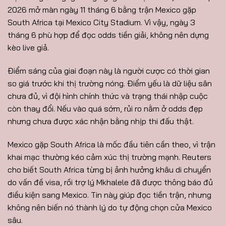
2026 mở màn ngày 11 tháng 6 bằng trận Mexico gặp
South Africa tại Mexico City Stadium. Vì vậy, ngày 3
tháng 6 phù hợp để đọc odds tiền giải, không nên dựng
kèo live giả.
Điểm sáng của giai đoạn này là người cược có thời gian
so giá trước khi thị trường nóng. Điểm yếu là dữ liệu sân
chưa đủ, vì đội hình chính thức và trạng thái nhập cuộc
còn thay đổi. Nếu vào quá sớm, rủi ro nằm ở odds đẹp
nhưng chưa được xác nhận bằng nhịp thi đấu thật.
Mexico gặp South Africa là mốc đầu tiên cần theo, vì trận
khai mạc thường kéo cảm xúc thị trường mạnh. Reuters
cho biết South Africa từng bị ảnh hưởng khâu di chuyển
do vấn đề visa, rồi trợ lý Mkhalele đã được thông báo đủ
điều kiện sang Mexico. Tin này giúp đọc tiền trận, nhưng
không nên biến nó thành lý do tự động chọn cửa Mexico
sâu.