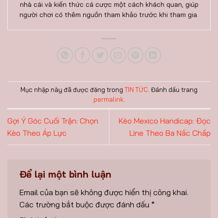
nhà cái và kiến thức cá cược một cách khách quan, giúp
người chơi có thêm nguồn tham khảo trước khi tham gia.
Mục nhập này đã được đăng trong
TIN TỨC
. Đánh dấu trang
permalink
.
Gợi Ý Góc Cuối Trận: Chọn
Kèo Mexico Handicap: Đọc
Kèo Theo Áp Lực
Line Theo Ba Nấc Chấp
Để lại một bình luận
Email của bạn sẽ không được hiển thị công khai.
Các trường bắt buộc được đánh dấu
*