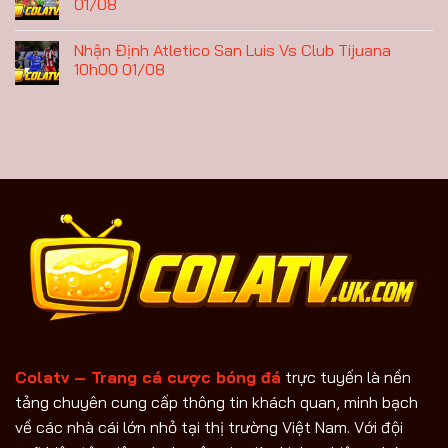
01/08
Nhận Định Atletico San Luis Vs Club Tijuana
10h00 01/08
Colatv – Trang cá cược bóng đá
trực tuyến là nền
tảng chuyên cung cấp thông tin khách quan, minh bạch
về các nhà cái lớn nhỏ tại thị trường Việt Nam. Với đội