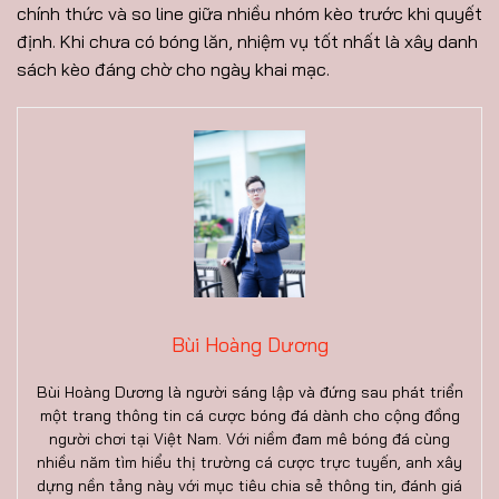
chính thức và so line giữa nhiều nhóm kèo trước khi quyết
định. Khi chưa có bóng lăn, nhiệm vụ tốt nhất là xây danh
sách kèo đáng chờ cho ngày khai mạc.
Bùi Hoàng Dương
Bùi Hoàng Dương là người sáng lập và đứng sau phát triển
một trang thông tin cá cược bóng đá dành cho cộng đồng
người chơi tại Việt Nam. Với niềm đam mê bóng đá cùng
nhiều năm tìm hiểu thị trường cá cược trực tuyến, anh xây
dựng nền tảng này với mục tiêu chia sẻ thông tin, đánh giá